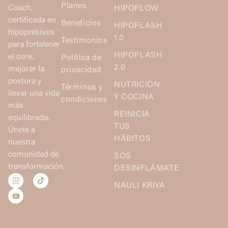
Planes
Coach,
HIPOFLOW
certificada en
Beneficios
HIPOFLASH
hipopresivos
1.0
Testimonios
para fortalecer
HIPOFLASH
el core,
Política de
2.0
mejorar la
privacidad
postura y
NUTRICIÓN
Términos y
llevar una vida
Y COCINA
condiciones
más
REINICIA
equilibrada.
TUS
Únete a
HÁBITOS
nuestra
comunidad de
SOS
transformación.
DESINFLÁMATE
NAULI KRIYA