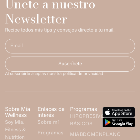
Únete a nuestro
Newsletter
Recibe todos mis tips y consejos directo a tu mail.
Suscríbete
Al suscribirte aceptas nuestra política de privacidad
Sobre Mia
Enlaces de
Programas
Wellness
interés
HIPOPRESIVOS
Soy Mia,
Sobre mí
BÁSICOS
Fitness &
Programas
MIABDOMENPLANO
Nutrition